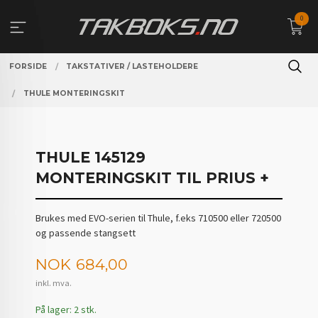
Gå
0
til
innholdet
FORSIDE
TAKSTATIVER / LASTEHOLDERE
THULE MONTERINGSKIT
THULE 145129
MONTERINGSKIT TIL PRIUS +
Brukes med EVO-serien til Thule, f.eks 710500 eller 720500
og passende stangsett
Pris
NOK
684,00
inkl. mva.
På lager: 2 stk.