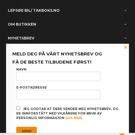
LEPSØE BIL/ TAKBOKS.NO
OM BUTIKKEN
NYHETSBREV
×
PARTNERE
MELD DEG PÅ VÅRT NYHETSBREV OG
FÅ DE BESTE TILBUDENE FØRST!
FACEBOOK
NAVN
E-POSTADRESSE
: NOK
Norwegian
Valuta
FRAKT
KJØPSBETINGELSER
SIKKERHET OG PERSONVERN
JEG GODTAR AT DERE SENDER MEG NYHETSBREV, OG
ER INNFORSTÅTT MED VILKÅRENE FOR BRUK AV
NYHETSBREV
PERSONLIG INFORMASJON
(LES MER)
Powered by
24Nettbutikk