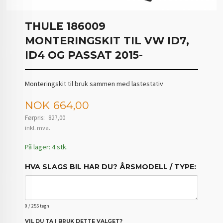
THULE 186009
MONTERINGSKIT TIL VW ID7,
ID4 OG PASSAT 2015-
Monteringskit til bruk sammen med lastestativ
Tilbud
NOK
664,00
Førpris:
827,00
Rabatt
inkl. mva.
På lager: 4 stk.
HVA SLAGS BIL HAR DU? ÅRSMODELL / TYPE:
0
/ 255 tegn
VIL DU TA I BRUK DETTE VALGET?