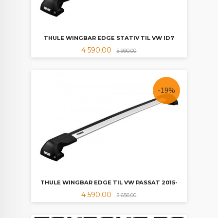
THULE WINGBAR EDGE STATIV TIL VW ID7
Tilbud
Rabatt
4 590,00
5 990,00
-19%
THULE WINGBAR EDGE TIL VW PASSAT 2015-
Tilbud
Rabatt
4 590,00
5 656,00