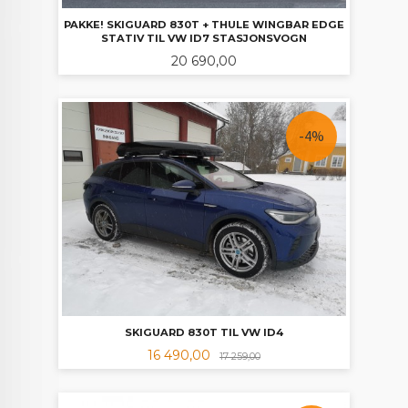
PAKKE! SKIGUARD 830T + THULE WINGBAR EDGE
STATIV TIL VW ID7 STASJONSVOGN
Pris
20 690,00
-4%
SKIGUARD 830T TIL VW ID4
Tilbud
Rabatt
16 490,00
17 259,00