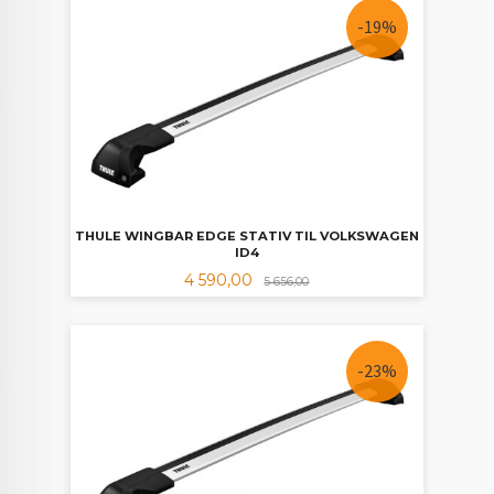
-19%
THULE WINGBAR EDGE STATIV TIL VOLKSWAGEN
ID4
Tilbud
Rabatt
4 590,00
5 656,00
-23%