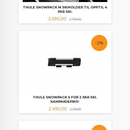
THULE SNOWPACK M SKIHOLDER TIL OPPTIL 4
PAR SKI.
Tilbud
Rabatt
2 690,00
2 729,00
-1%
THULE SNOWPACK S FOR 2 PAR SKI.
KAMPANJEPRIS!
Tilbud
Rabatt
2 490,00
2 519,00