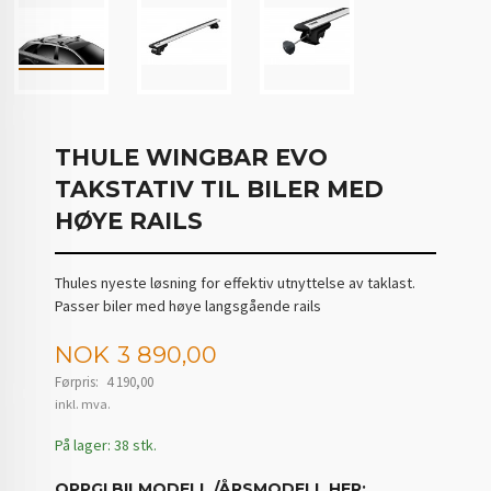
THULE WINGBAR EVO
TAKSTATIV TIL BILER MED
HØYE RAILS
Thules nyeste løsning for effektiv utnyttelse av taklast.
Passer biler med høye langsgående rails
Tilbud
NOK
3 890,00
Førpris:
4 190,00
Rabatt
inkl. mva.
På lager: 38 stk.
OPPGI BILMODELL /ÅRSMODELL HER: