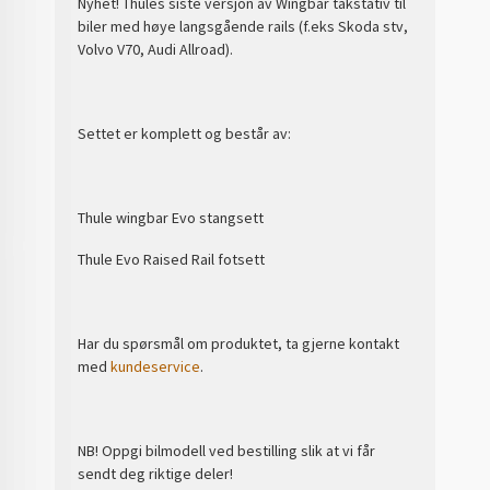
Nyhet! Thules siste versjon av Wingbar takstativ til
biler med høye langsgående rails (f.eks Skoda stv,
Volvo V70, Audi Allroad).
Settet er komplett og består av:
Thule wingbar Evo stangsett
Thule Evo Raised Rail fotsett
Har du spørsmål om produktet, ta gjerne kontakt
med
kundeservice
.
NB! Oppgi bilmodell ved bestilling slik at vi får
sendt deg riktige deler!