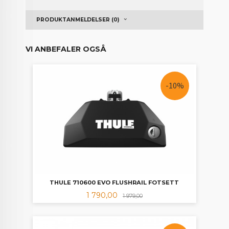
PRODUKTANMELDELSER (0)
VI ANBEFALER OGSÅ
-10%
THULE 710600 EVO FLUSHRAIL FOTSETT
Tilbud
Rabatt
1 790,00
1 979,00