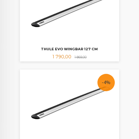
THULE EVO WINGBAR 127 CM
Tilbud
Rabatt
1 790,00
1 869,00
-4%