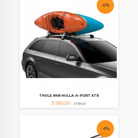
-6%
THULE 848 HULLA-A-PORT XTR
Tilbud
Rabatt
3 590,00
3 799,00
-4%