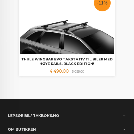
-11%
THULE WINGBAR EVO TAKSTATIV TIL BILER MED
HØYE RAILS. BLACK EDITION!
Tilbud
Rabatt
4 490,00
5 059,00
LEPSØE BIL/ TAKBOKS.NO
OM BUTIKKEN