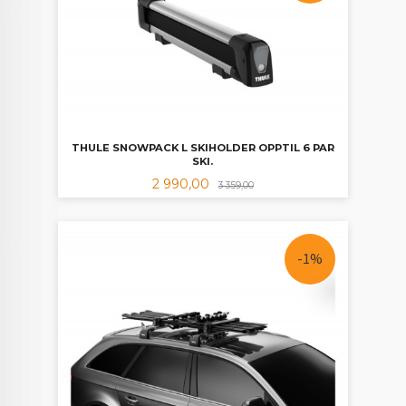
THULE SNOWPACK L SKIHOLDER OPPTIL 6 PAR
SKI.
Tilbud
Rabatt
2 990,00
3 359,00
-1%