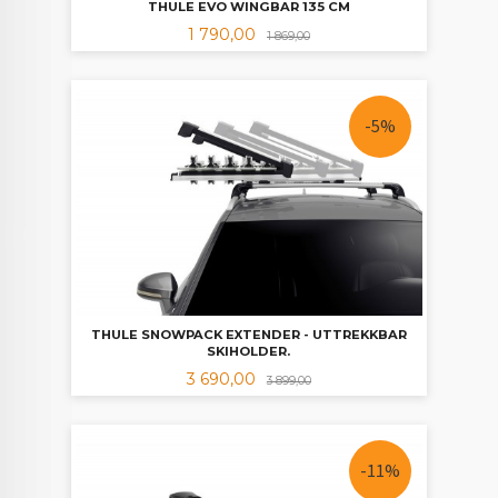
THULE EVO WINGBAR 135 CM
Tilbud
Rabatt
1 790,00
1 869,00
-5%
THULE SNOWPACK EXTENDER - UTTREKKBAR
SKIHOLDER.
Tilbud
Rabatt
3 690,00
3 899,00
-11%