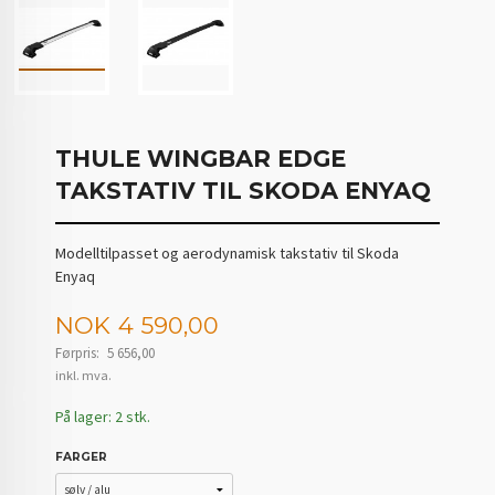
THULE WINGBAR EDGE
TAKSTATIV TIL SKODA ENYAQ
Modelltilpasset og aerodynamisk takstativ til Skoda
Enyaq
Tilbud
NOK
4 590,00
Førpris:
5 656,00
Rabatt
inkl. mva.
På lager: 2 stk.
FARGER