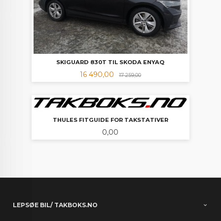
SKIGUARD 830T TIL SKODA ENYAQ
Tilbud
Rabatt
16 490,00
17 259,00
THULES FITGUIDE FOR TAKSTATIVER
Pris
0,00
LEPSØE BIL/ TAKBOKS.NO