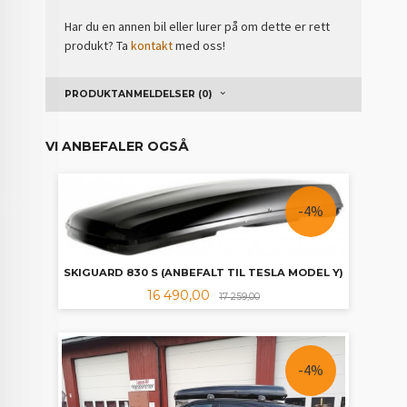
Har du en annen bil eller lurer på om dette er rett
produkt? Ta
kontakt
med oss!
PRODUKTANMELDELSER (0)
VI ANBEFALER OGSÅ
-4%
SKIGUARD 830 S (ANBEFALT TIL TESLA MODEL Y)
Tilbud
Rabatt
16 490,00
17 259,00
-4%