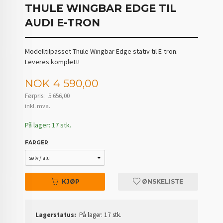
THULE WINGBAR EDGE TIL
AUDI E-TRON
Modelltilpasset Thule Wingbar Edge stativ til E-tron.
Leveres komplett!
Tilbud
NOK
4 590,00
Førpris:
5 656,00
Rabatt
inkl. mva.
På lager: 17 stk.
FARGER
KJØP
ØNSKELISTE
Lagerstatus:
På lager: 17 stk.