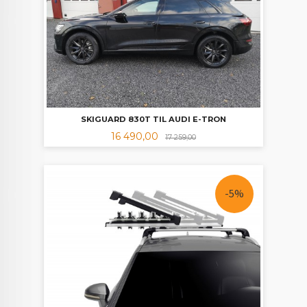
SKIGUARD 830T TIL AUDI E-TRON
Tilbud
Rabatt
16 490,00
17 259,00
-5%