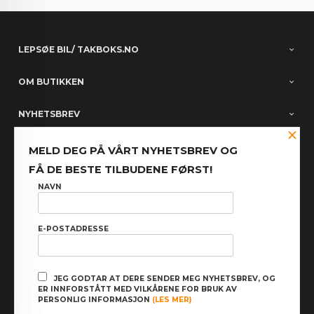
LEPSØE BIL/ TAKBOKS.NO
OM BUTIKKEN
NYHETSBREV
×
PARTNERE
MELD DEG PÅ VÅRT NYHETSBREV OG
FÅ DE BESTE TILBUDENE FØRST!
FACEBOOK
NAVN
E-POSTADRESSE
: NOK
Norwegian
Valuta
FRAKT
KJØPSBETINGELSER
SIKKERHET OG PERSONVERN
JEG GODTAR AT DERE SENDER MEG NYHETSBREV, OG
ER INNFORSTÅTT MED VILKÅRENE FOR BRUK AV
NYHETSBREV
PERSONLIG INFORMASJON
(LES MER)