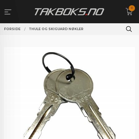
Gå
0
til
innholdet
FORSIDE
THULE OG SKIGUARD NØKLER