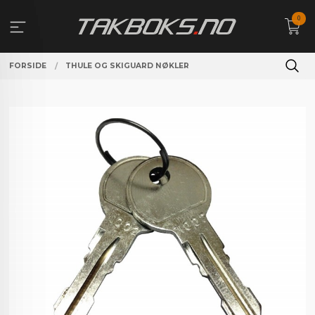
Gå
0
til
innholdet
FORSIDE
THULE OG SKIGUARD NØKLER