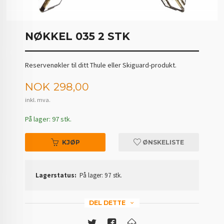
NØKKEL 035 2 STK
Reservenøkler til ditt Thule eller Skiguard-produkt.
Pris
NOK
298,00
inkl. mva.
På lager: 97 stk.
KJØP
ØNSKELISTE
Lagerstatus:
På lager: 97 stk.
DEL DETTE