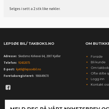
Selges i sett a 2 stk like nøkler.
LEPSØE BIL/ TAKBOKS.NO
OM BUTIKK
Adresse:
Skedsmo Kirkevei 64, 2007 Kjeller
Forside
Bli kunde
Telefon:
92432075
Om takbok
E-post:
kjetil@lepsoebil.no
Ofte stilte
Foretaksregisteret:
986649670
Logg inn
Kontakt os