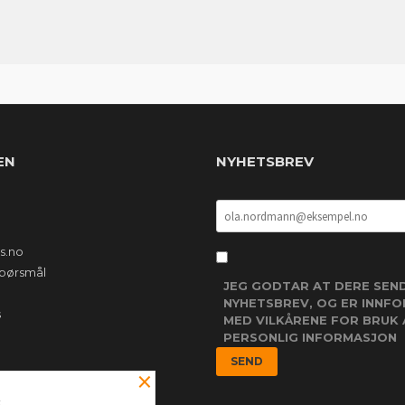
EN
NYHETSBREV
s.no
 spørsmål
JEG GODTAR AT DERE SEN
NYHETSBREV, OG ER INNF
s
MED VILKÅRENE FOR BRUK 
PERSONLIG INFORMASJON
×