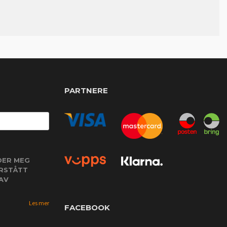
PARTNERE
DER MEG
ORSTÅTT
AV
Les mer
FACEBOOK