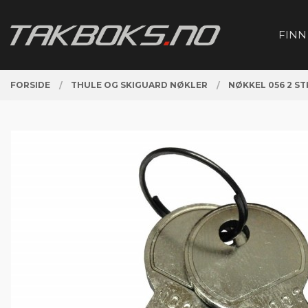
Gå
Lukk
PRODUKTER
til
FINN
innholdet
FORSIDE
THULE OG SKIGUARD NØKLER
NØKKEL 056 2 ST