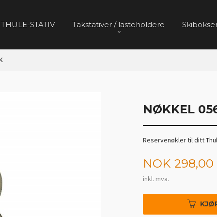
 THULE-STATIV
Takstativer / lasteholdere
Skibokser
K
NØKKEL 056
Reservenøkler til ditt Thu
Pris
NOK
298,00
inkl. mva.
KJØ