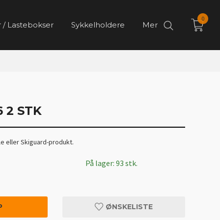
0
 / Lastebokser
Sykkelholdere
Mer
 2 STK
le eller Skiguard-produkt.
På lager: 93 stk.
P
ØNSKELISTE