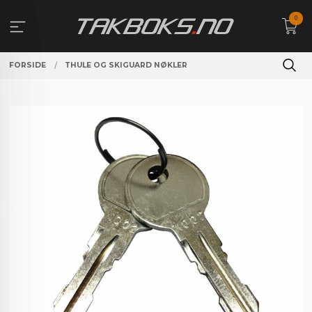
Gå
0
til
innholdet
FORSIDE
THULE OG SKIGUARD NØKLER