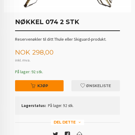
NØKKEL 074 2 STK
Reservenøkler til ditt Thule eller Skiguard-produkt.
Pris
NOK
298,00
inkl. mva.
På lager: 92 stk.
KJØP
ØNSKELISTE
Lagerstatus:
På lager: 92 stk.
DEL DETTE