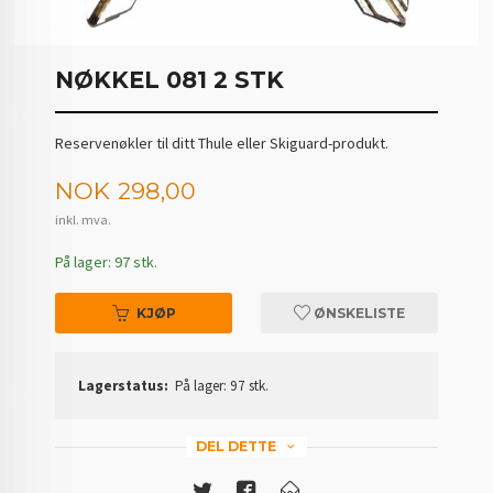
NØKKEL 081 2 STK
Reservenøkler til ditt Thule eller Skiguard-produkt.
Pris
NOK
298,00
inkl. mva.
På lager: 97 stk.
KJØP
ØNSKELISTE
Lagerstatus:
På lager: 97 stk.
DEL DETTE