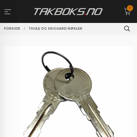
Gå
0
til
innholdet
FORSIDE
THULE OG SKIGUARD NØKLER