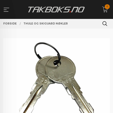
Gå
0
til
innholdet
FORSIDE
THULE OG SKIGUARD NØKLER