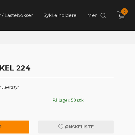
0
 / Lastebokser
Sykkelholdere
Mer
KEL 224
hule-utstyr
På lager: 50 stk.
P
ØNSKELISTE