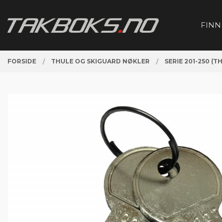
Gå
Lukk
PRODUKTER
til
FINN
innholdet
FORSIDE
THULE OG SKIGUARD NØKLER
SERIE 201-250 (T