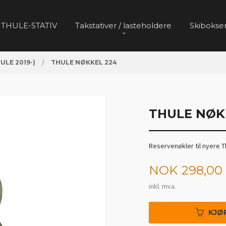
 THULE-STATIV
Takstativer / lasteholdere
Skibokser
HULE 2019-)
THULE NØKKEL 224
THULE NØK
Reservenøkler til nyere T
Pris
NOK
298,00
inkl. mva.
KJØ