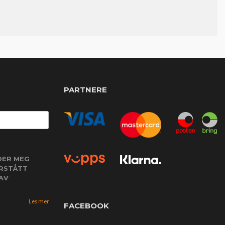
PARTNERE
DER MEG
ORSTÅTT
AV
Les mer
FACEBOOK