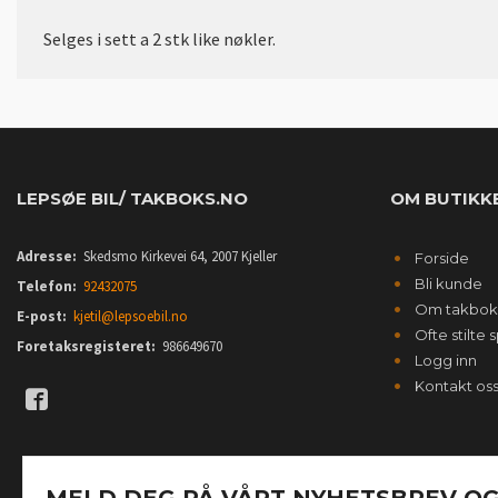
Selges i sett a 2 stk like nøkler.
LEPSØE BIL/ TAKBOKS.NO
OM BUTIKK
Adresse:
Skedsmo Kirkevei 64, 2007 Kjeller
Forside
Bli kunde
Telefon:
92432075
Om takbok
E-post:
kjetil@lepsoebil.no
Ofte stilte
Foretaksregisteret:
986649670
Logg inn
Kontakt os