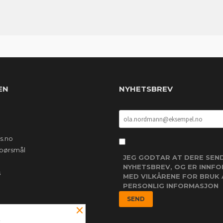
EN
NYHETSBREV
s.no
 spørsmål
JEG GODTAR AT DERE SEN
NYHETSBREV, OG ER INNF
s
MED VILKÅRENE FOR BRUK 
PERSONLIG INFORMASJON
×