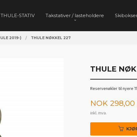
 THULE-STATIV
Takstativer / lasteholdere
Skibokser
HULE 2019-)
THULE NØKKEL 227
THULE NØK
Reservenøkler til nyere T
Pris
NOK
298,00
inkl. mva.
KJØ