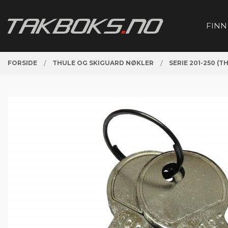
Gå
Lukk
PRODUKTER
til
FINN
innholdet
FORSIDE
THULE OG SKIGUARD NØKLER
SERIE 201-250 (T