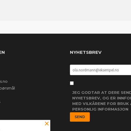
EN
NYHETSBREV
s.no
 spørsmål
JEG GODTAR AT DERE SEN
NYHETSBREV, OG ER INNF
s
MED VILKÅRENE FOR BRUK 
PERSONLIG INFORMASJON
×