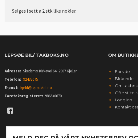
Selges i sett a 2 stk like nøkler.
LEPSØE BIL/ TAKBOKS.NO
OM BUTIKK
Adresse:
Skedsmo Kirkevei 64, 2007 Kjeller
Forside
Bli kunde
Telefon:
92432075
Om takbok
E-post:
kjetil@lepsoebil.no
Ofte stilte
Foretaksregisteret:
986649670
Logg inn
Kontakt os