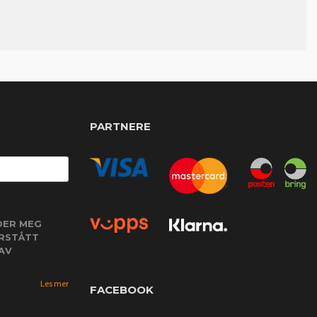
PARTNERE
DER MEG
ORSTÅTT
AV
Les mer
FACEBOOK