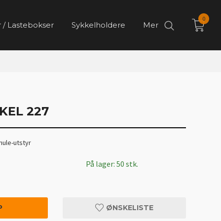
0
 / Lastebokser
Sykkelholdere
Mer
KEL 227
hule-utstyr
På lager: 50 stk.
P
ØNSKELISTE