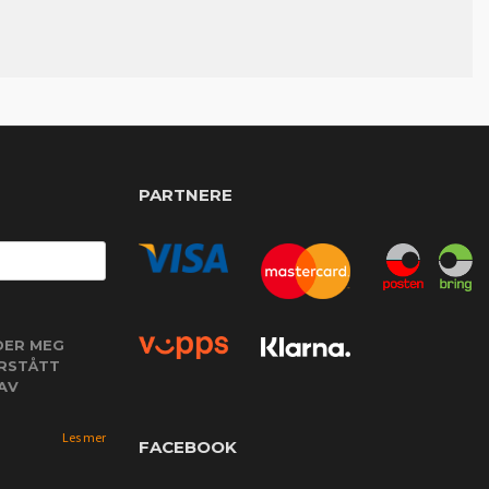
PARTNERE
DER MEG
ORSTÅTT
AV
Les mer
FACEBOOK