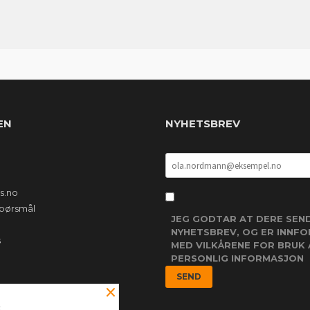
EN
NYHETSBREV
s.no
 spørsmål
JEG GODTAR AT DERE SEN
NYHETSBREV, OG ER INNF
s
MED VILKÅRENE FOR BRUK 
PERSONLIG INFORMASJON
×