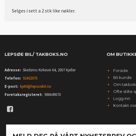
Selges i sett a 2 stk like nøkler.
LEPSØE BIL/ TAKBOKS.NO
OM BUTIKK
Adresse:
Skedsmo Kirkevei 64, 2007 Kjeller
Forside
Bli kunde
Telefon:
92432075
Om takbok
E-post:
kjetil@lepsoebil.no
Ofte stilte
Foretaksregisteret:
986649670
Logg inn
Kontakt os