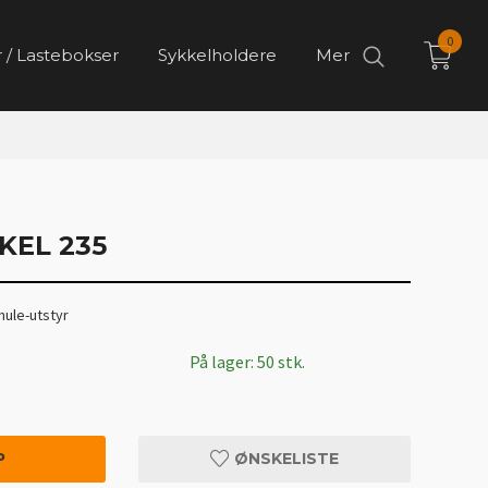
0
 / Lastebokser
Sykkelholdere
Mer
KEL 235
hule-utstyr
På lager: 50 stk.
P
ØNSKELISTE