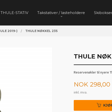
 THULE-STATIV
Takstativer / lasteholdere
Skibokser
HULE 2019-)
THULE NØKKEL 235
THULE NØK
Reservenøkler til nyere T
Pris
NOK
298,00
inkl. mva.
KJØ