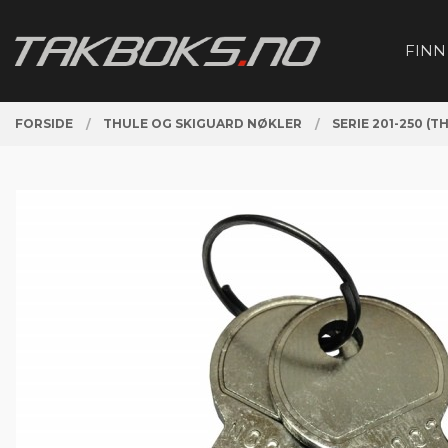
Gå
Lukk
PRODUKTER
til
FINN
innholdet
FORSIDE
THULE OG SKIGUARD NØKLER
SERIE 201-250 (T