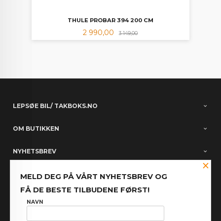
THULE PROBAR 394 200 CM
Tilbud
Rabatt
2 990,00
3 149,00
LEPSØE BIL/ TAKBOKS.NO
OM BUTIKKEN
NYHETSBREV
×
PARTNERE
MELD DEG PÅ VÅRT NYHETSBREV OG
FÅ DE BESTE TILBUDENE FØRST!
FACEBOOK
NAVN