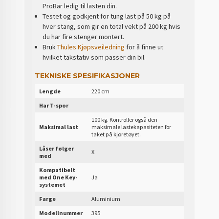
ProBar ledig til lasten din.
Testet og godkjent for tung last på 50 kg på
hver stang, som gir en total vekt på 200 kg hvis
du har fire stenger montert.
Bruk
Thules Kjøpsveiledning
for å finne ut
hvilket takstativ som passer din bil.
TEKNISKE SPESIFIKASJONER
Lengde
220 cm
Har T-spor
100 kg. Kontroller også den
Maksimal last
maksimale lastekapasiteten for
taket på kjøretøyet.
Låser følger
X
med
Kompatibelt
med One Key-
Ja
systemet
Farge
Aluminium
Modellnummer
395