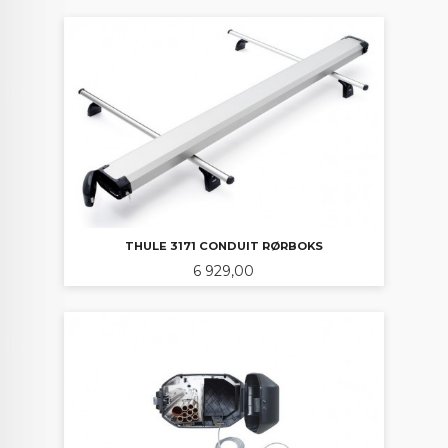
THULE 3171 CONDUIT RØRBOKS
Pris
6 929,00