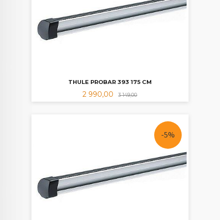
THULE PROBAR 393 175 CM
Tilbud
Rabatt
2 990,00
3 149,00
-5%