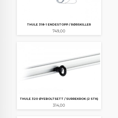
THULE 318-1 ENDESTOPP / RØRSKILLER
Pris
749,00
THULE 320 ØYEBOLTSETT / SURREKROK (2 STK)
Pris
314,00