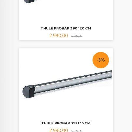
THULE PROBAR 390 120 CM
Tilbud
Rabatt
2 990,00
3 149,00
-5%
THULE PROBAR 391 135 CM
Tilbud
Rabatt
2 990,00
3 149,00