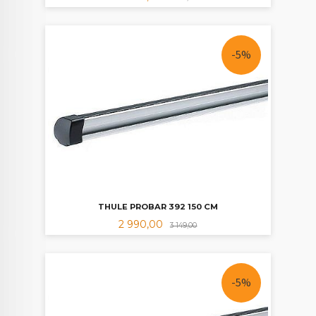
-5%
THULE PROBAR 392 150 CM
Tilbud
Rabatt
2 990,00
3 149,00
-5%