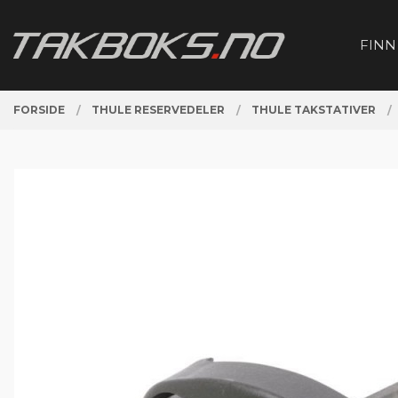
Gå
Lukk
PRODUKTER
til
FINN
innholdet
FORSIDE
THULE RESERVEDELER
THULE TAKSTATIVER