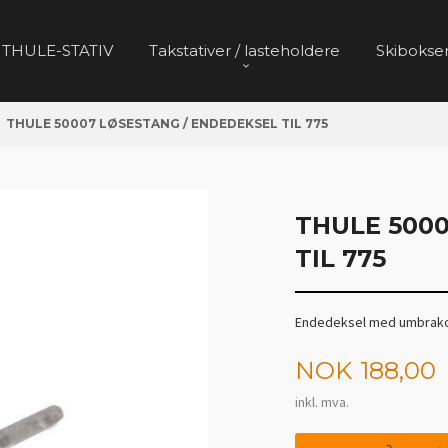
 THULE-STATIV
Takstativer / lasteholdere
Skibokser
THULE 50007 LØSESTANG / ENDEDEKSEL TIL 775
THULE 500
TIL 775
Endedeksel med umbrako t
Pris
NOK
188,00
inkl. mva.