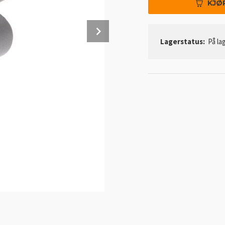
KJØ
Next
Lagerstatus:
På lag