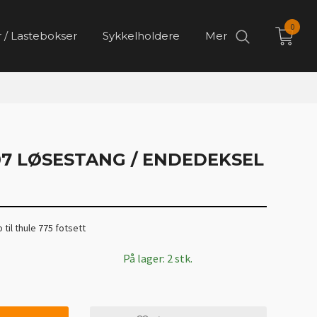
0
 / Lastebokser
Sykkelholdere
Mer
07 LØSESTANG / ENDEDEKSEL
il thule 775 fotsett
På lager: 2 stk.