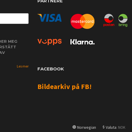
PARTNERE
DER MEG
ORSTÅTT
AV
Les mer
FACEBOOK
Bildearkiv på FB!
Norwegian
Valuta
: NOK