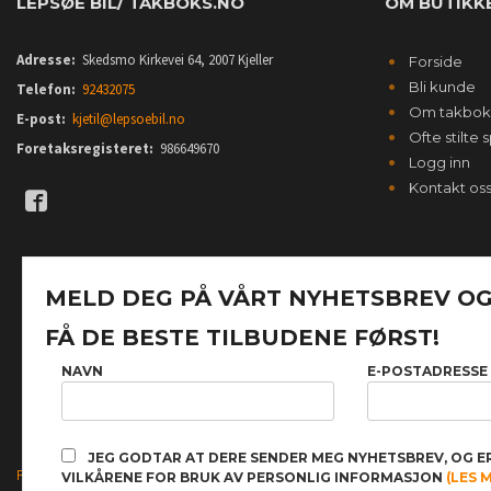
LEPSØE BIL/ TAKBOKS.NO
OM BUTIKK
Adresse:
Skedsmo Kirkevei 64, 2007 Kjeller
Forside
Bli kunde
Telefon:
92432075
Om takbok
E-post:
kjetil@lepsoebil.no
Ofte stilte
Foretaksregisteret:
986649670
Logg inn
Kontakt os
MELD DEG PÅ VÅRT NYHETSBREV O
FÅ DE BESTE TILBUDENE FØRST!
NAVN
E-POSTADRESSE
JEG GODTAR AT DERE SENDER MEG NYHETSBREV, OG E
FRAKT
KJØPSBETINGELSER
SIKKERHET OG PERSONVERN
VILKÅRENE FOR BRUK AV PERSONLIG INFORMASJON
(LES 