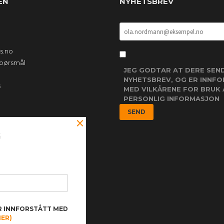
EN
NYHETSBREV
s.no
 spørsmål
JEG GODTAR AT DERE SEN
NYHETSBREV, OG ER INNF
s
MED VILKÅRENE FOR BRUK 
PERSONLIG INFORMASJON
×
G
R INNFORSTÅTT MED
NYHETSBREV
MER)