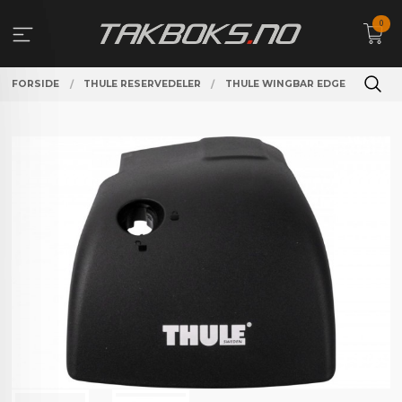
Gå
0
til
innholdet
FORSIDE
THULE RESERVEDELER
THULE WINGBAR EDGE