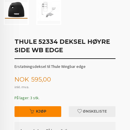
THULE 52334 DEKSEL HØYRE
SIDE WB EDGE
Erstatningsdeksel til Thule Wingbar edge
Pris
NOK
595,00
inkl. mva.
På lager: 3 stk.
KJØP
ØNSKELISTE