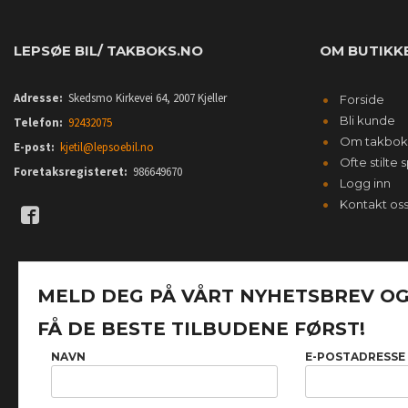
LEPSØE BIL/ TAKBOKS.NO
OM BUTIKK
Adresse:
Skedsmo Kirkevei 64, 2007 Kjeller
Forside
Bli kunde
Telefon:
92432075
Om takbok
E-post:
kjetil@lepsoebil.no
Ofte stilte
Foretaksregisteret:
986649670
Logg inn
Kontakt os
MELD DEG PÅ VÅRT NYHETSBREV O
FÅ DE BESTE TILBUDENE FØRST!
NAVN
E-POSTADRESSE