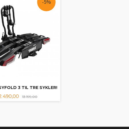
-5%
YFOLD 3 TIL TRE SYKLER!
ilbud
Rabatt
2 490,00
13 199,00
KJØP