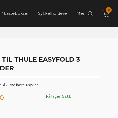
0
 / Lastebokser
Sykkelholdere
Mer
TIL THULE EASYFOLD 3
LDER
til å kunne bære 4 sykler
På lager: 5 stk.
00