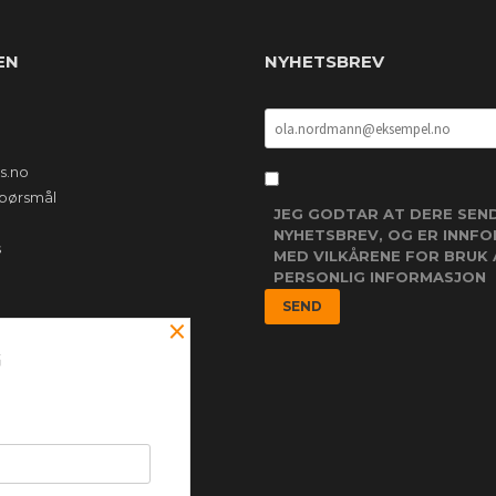
EN
NYHETSBREV
s.no
 spørsmål
JEG GODTAR AT DERE SEN
NYHETSBREV, OG ER INNF
s
MED VILKÅRENE FOR BRUK 
PERSONLIG INFORMASJON
×
G