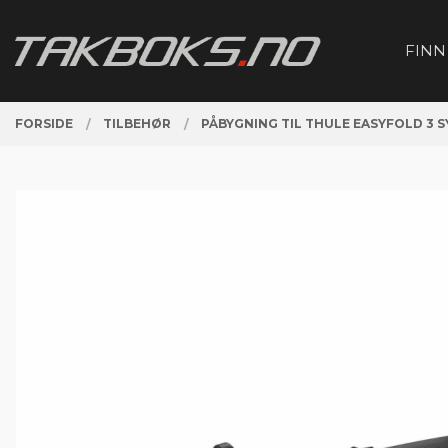
Gå
Lukk
PRODUKTER
til
FINN
innholdet
FORSIDE
TILBEHØR
PÅBYGNING TIL THULE EASYFOLD 3 