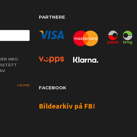
PARTNERE
DER MEG
ORSTÅTT
AV
Les mer
FACEBOOK
Bildearkiv på FB!