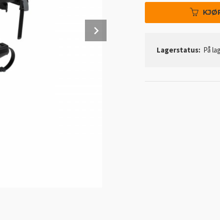
KJØ
Next
Lagerstatus:
På lag