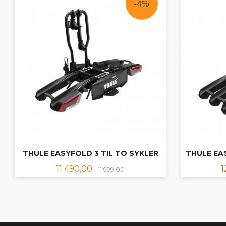
-4%
THULE EASYFOLD 3 TIL TO SYKLER
THULE EAS
Tilbud
Rabatt
T
11 490,00
1
11 999,00
KJØP