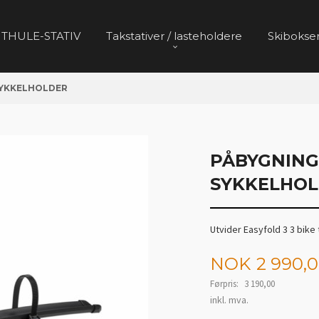
 THULE-STATIV
Takstativer / lasteholdere
Skibokser
SYKKELHOLDER
PÅBYGNING 
SYKKELHO
Utvider Easyfold 3 3 bike 
Tilbud
NOK
2 990,
Førpris:
3 190,00
Rabatt
inkl. mva.