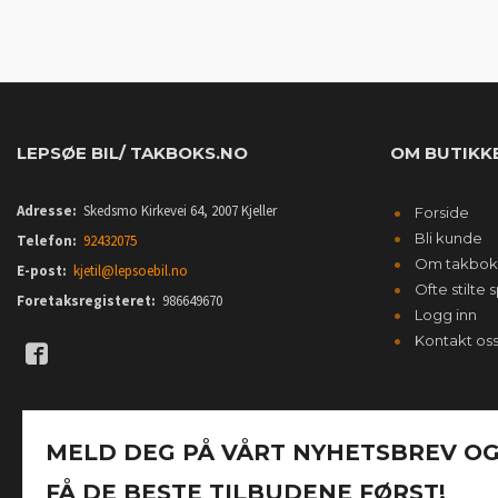
KJØP
LEPSØE BIL/ TAKBOKS.NO
OM BUTIKK
Adresse:
Skedsmo Kirkevei 64, 2007 Kjeller
Forside
Bli kunde
Telefon:
92432075
Om takbok
E-post:
kjetil@lepsoebil.no
Ofte stilte
Foretaksregisteret:
986649670
Logg inn
Kontakt os
MELD DEG PÅ VÅRT NYHETSBREV O
FÅ DE BESTE TILBUDENE FØRST!