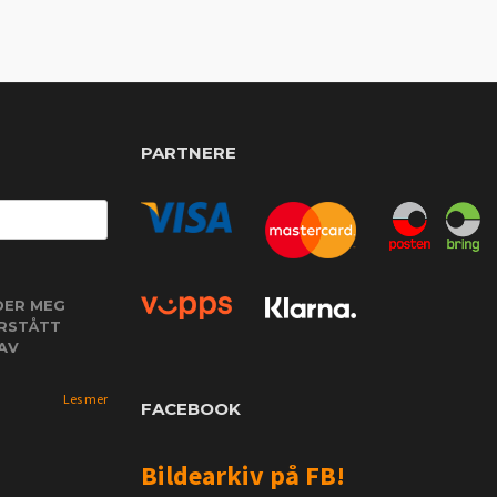
PARTNERE
DER MEG
ORSTÅTT
AV
Les mer
FACEBOOK
Bildearkiv på FB!