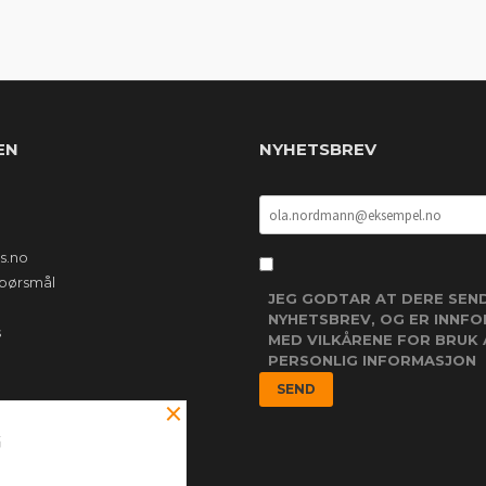
EN
NYHETSBREV
s.no
 spørsmål
JEG GODTAR AT DERE SEN
NYHETSBREV, OG ER INNF
s
MED VILKÅRENE FOR BRUK 
PERSONLIG INFORMASJON
×
G