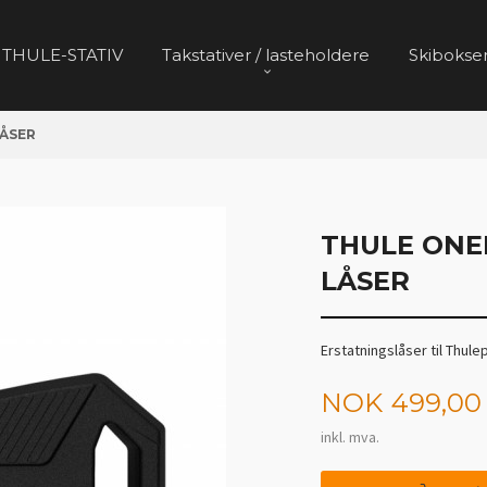
 THULE-STATIV
Takstativer / lasteholdere
Skibokser
LÅSER
THULE ONE
LÅSER
Erstatningslåser til Thule
Pris
NOK
499,00
inkl. mva.