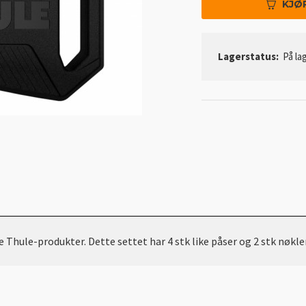
KJØ
Lagerstatus:
På lag
hule-produkter. Dette settet har 4 stk like påser og 2 stk nøkler.