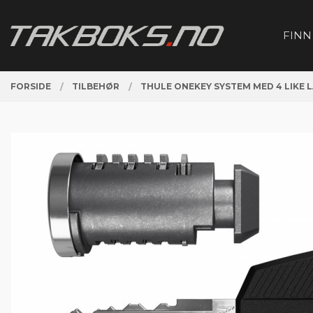
Gå
Lukk
PRODUKTER
til
FINN
innholdet
FORSIDE
TILBEHØR
THULE ONEKEY SYSTEM MED 4 LIKE 