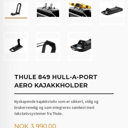
THULE 849 HULL-A-PORT
AERO KAJAKKHOLDER
Nyskapende kajakkstativ som er sikkert, stilig og
brukervennlig og som integreres sømløst med
takstativsystemer fra Thule.
Tilbud
NOK
3 990,00