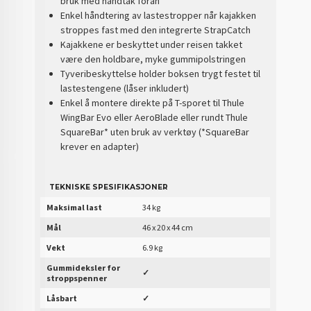
bruk med håndtak foran
Enkel håndtering av lastestropper når kajakken
stroppes fast med den integrerte StrapCatch
Kajakkene er beskyttet under reisen takket
være den holdbare, myke gummipolstringen
Tyveribeskyttelse holder boksen trygt festet til
lastestengene (låser inkludert)
Enkel å montere direkte på T-sporet til Thule
WingBar Evo eller AeroBlade eller rundt Thule
SquareBar* uten bruk av verktøy (*SquareBar
krever en adapter)
TEKNISKE SPESIFIKASJONER
Maksimal last
34 kg
Mål
46 x 20 x 44 cm
Vekt
6.9 kg
Gummideksler for
✓
stroppspenner
Låsbart
✓