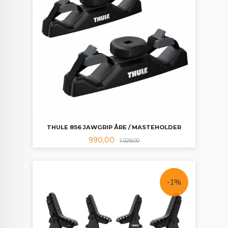
THULE 856 JAWGRIP ÅRE / MASTEHOLDER
Tilbud
Rabatt
990,00
1 029,00
-1%