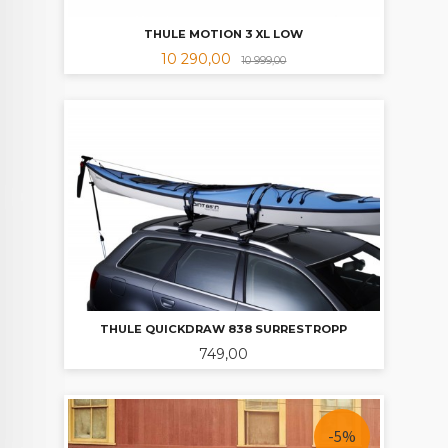
THULE MOTION 3 XL LOW
Tilbud
Rabatt
10 290,00
10 999,00
THULE QUICKDRAW 838 SURRESTROPP
Pris
749,00
-5%