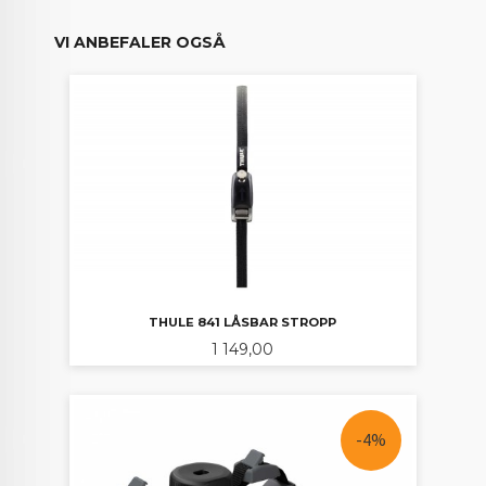
VI ANBEFALER OGSÅ
THULE 841 LÅSBAR STROPP
Pris
1 149,00
-4%