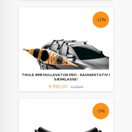
-11%
THULE 898 HULLAVATOR PRO - KAJAKKSTATIV I
SÆRKLASSE!
Tilbud
Rabatt
9 990,00
11 229,00
-5%