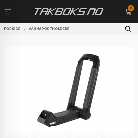
Gå
0
til
innholdet
FORSIDE
VANNSPORTHOLDERE