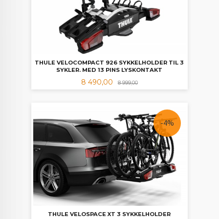
THULE VELOCOMPACT 926 SYKKELHOLDER TIL 3
SYKLER. MED 13 PINS LYSKONTAKT
Tilbud
Rabatt
8 490,00
8 999,00
-4%
THULE VELOSPACE XT 3 SYKKELHOLDER