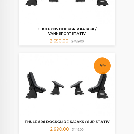
THULE 895 DOCKGRIP KAJAKK /
VANNSPORTSTATIV
Tilbud
Rabatt
2 690,00
2 729,00
-5%
THULE 896 DOCKGLIDE KAJAKK / SUP STATIV
Tilbud
Rabatt
2 990,00
3 149,00