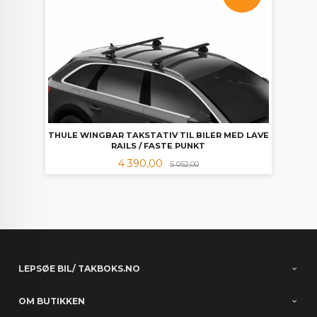
THULE WINGBAR TAKSTATIV TIL BILER MED LAVE
RAILS / FASTE PUNKT
Tilbud
Rabatt
4 390,00
5 052,00
LEPSØE BIL/ TAKBOKS.NO
OM BUTIKKEN