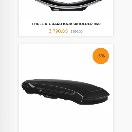
THULE K-GUARD KAJAKKHOLDER 840
Tilbud
Rabatt
3 790,00
3 999,00
-6%