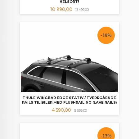
HELSORT!
Tilbud
Rabatt
10 990,00
11 499,00
-19%
THULE WINGBAR EDGE STATIV / TVERRGÅENDE
RAILS TIL BILER MED FLUSHRAILING (LAVE RAILS)
Tilbud
Rabatt
4 590,00
5 656,00
-13%