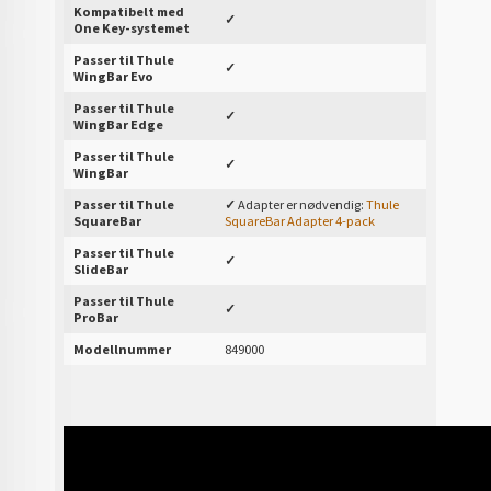
Kompatibelt med
✓
One Key-systemet
Passer til Thule
✓
WingBar Evo
Passer til Thule
✓
WingBar Edge
Passer til Thule
✓
WingBar
Passer til Thule
✓
Adapter er nødvendig:
Thule
SquareBar
SquareBar Adapter 4-pack
Passer til Thule
✓
SlideBar
Passer til Thule
✓
ProBar
Modellnummer
849000