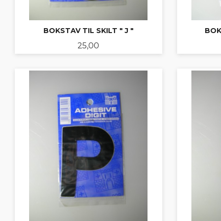
BOKSTAV TIL SKILT " J "
BOKS
Pris
25,00
KJØP