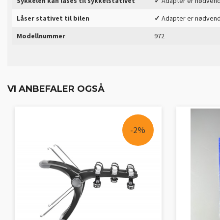
Sykkelen kan låses til sykkelstativet
✓
Adapter er nødvend
Låser stativet til bilen
✓
Adapter er nødvend
Modellnummer
972
VI ANBEFALER OGSÅ
-2%