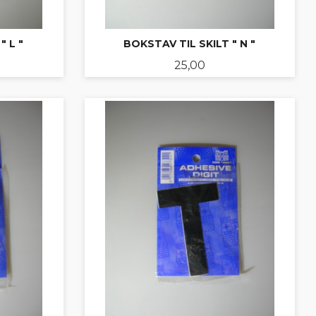
" L "
BOKSTAV TIL SKILT " N "
Pris
25,00
KJØP