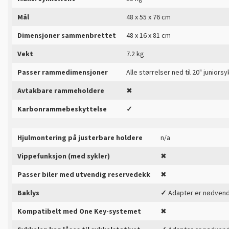
Mål
48 x 55 x 76 cm
Dimensjoner sammenbrettet
48 x 16 x 81 cm
Vekt
7.2 kg
Passer rammedimensjoner
Alle størrelser ned til 20" juniorsy
Avtakbare rammeholdere
✖
Karbonrammebeskyttelse
✓
Hjulmontering på justerbare holdere
n/a
Vippefunksjon (med sykler)
✖
Passer biler med utvendig reservedekk
✖
Baklys
✓
Adapter er nødvend
Kompatibelt med One Key-systemet
✖