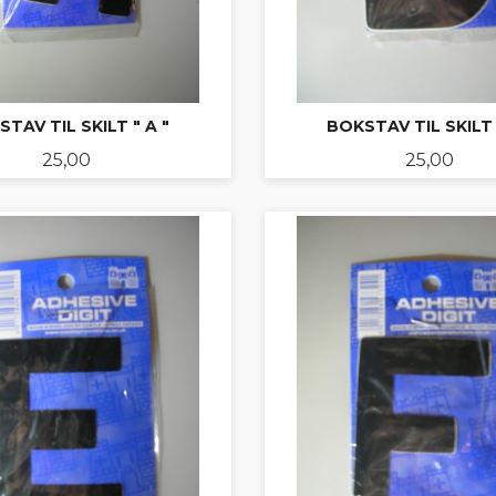
TAV TIL SKILT " A "
BOKSTAV TIL SKILT 
Pris
Pris
25,00
25,00
KJØP
LES MER