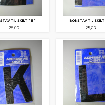
TAV TIL SKILT " E "
BOKSTAV TIL SKILT 
Pris
Pris
25,00
25,00
KJØP
KJØP