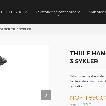
 THULE-STATIV
Takstativer / lasteholdere
Skibokser
LDER TIL 3 SYKLER
THULE HAN
3 SYKLER
Bakmontert sykkelstativ f
Dette stativet har også t
lysbjelke!
Next
Tilbud
NOK
1 890,0
Førpris:
1 999,00