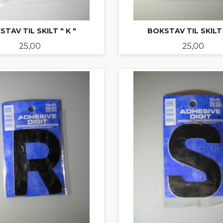
TAV TIL SKILT " K "
BOKSTAV TIL SKILT 
Pris
Pris
25,00
25,00
KJØP
KJØP