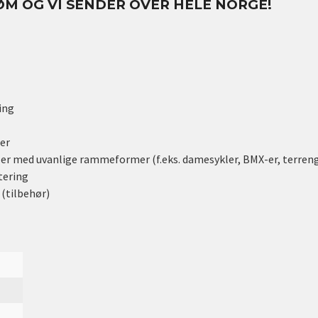
ØM OG VI SENDER OVER HELE NORGE!
ing
er
kler med uvanlige rammeformer (f.eks. damesykler, BMX-er, terreng
tering
 (tilbehør)