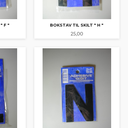
" F "
BOKSTAV TIL SKILT " H "
Pris
25,00
KJØP