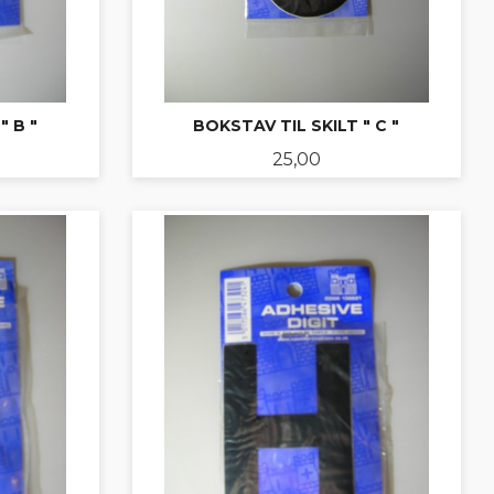
" B "
BOKSTAV TIL SKILT " C "
Pris
25,00
KJØP