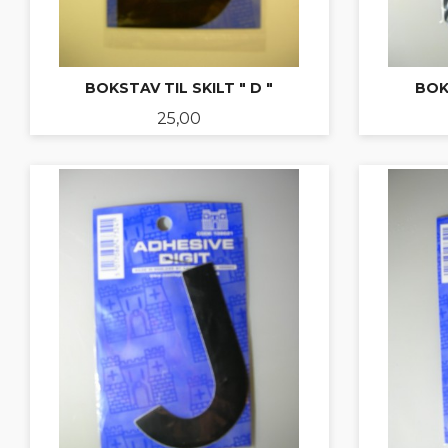
BOKSTAV TIL SKILT " D "
BOKS
Pris
25,00
KJØP