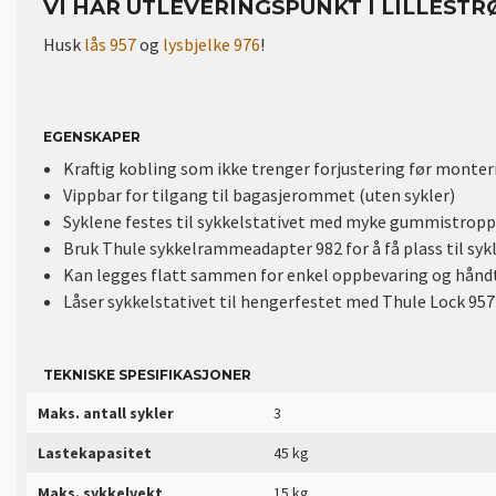
VI HAR UTLEVERINGSPUNKT I LILLESTR
Husk
lås 957
og
lysbjelke 976
!
EGENSKAPER
Kraftig kobling som ikke trenger forjustering før monter
Vippbar for tilgang til bagasjerommet (uten sykler)
Syklene festes til sykkelstativet med myke gummistropp
Bruk Thule sykkelrammeadapter 982 for å få plass til sy
Kan legges flatt sammen for enkel oppbevaring og hånd
Låser sykkelstativet til hengerfestet med Thule Lock 957
TEKNISKE SPESIFIKASJONER
Maks. antall sykler
3
Lastekapasitet
45 kg
Maks. sykkelvekt
15 kg