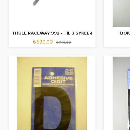
THULE RACEWAY 992 - TIL 3 SYKLER
BOKS
Tilbud
Rabatt
6 590,00
6 746,00
KJØP