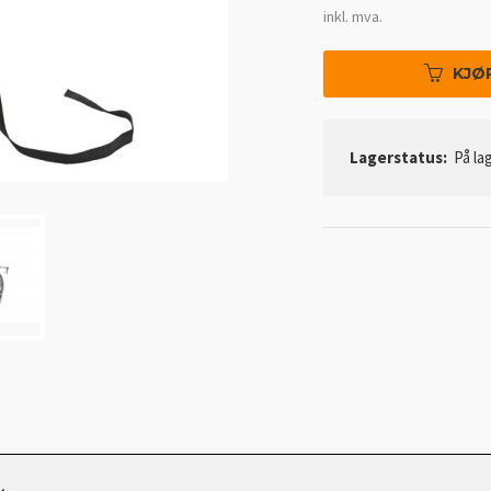
Rabatt
inkl. mva.
KJØ
Lagerstatus:
På lag