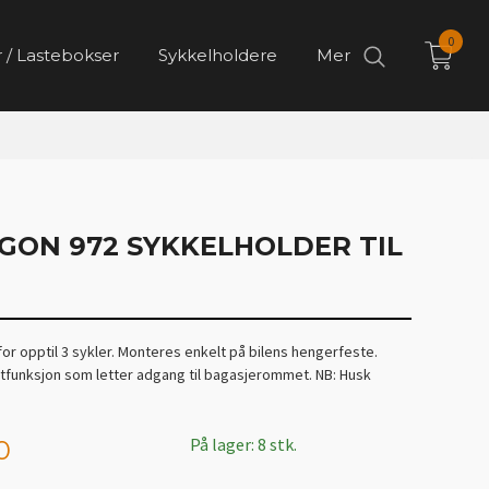
0
 / Lastebokser
Sykkelholdere
Mer
GON 972 SYKKELHOLDER TIL
or opptil 3 sykler. Monteres enkelt på bilens hengerfeste.
iltfunksjon som letter adgang til bagasjerommet. NB: Husk
På lager: 8 stk.
0