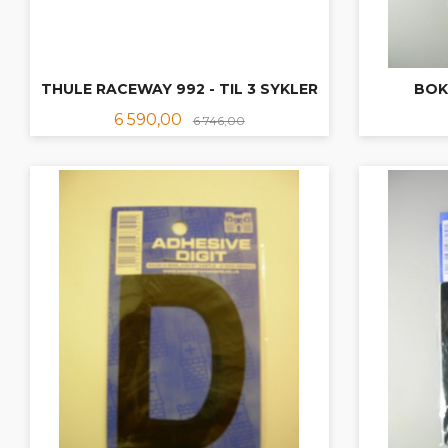
THULE RACEWAY 992 - TIL 3 SYKLER
BOKS
Tilbud
Rabatt
6 590,00
6 746,00
KJØP