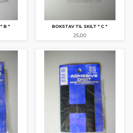
" B "
BOKSTAV TIL SKILT " C "
Pris
25,00
KJØP