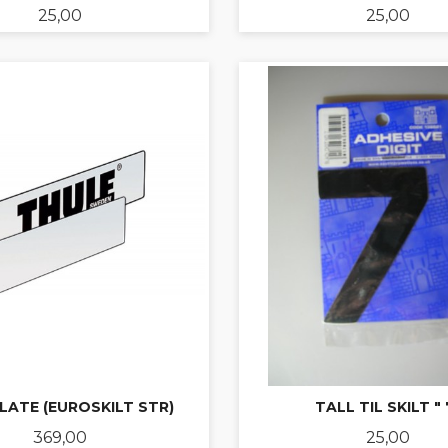
Pris
Pris
25,00
25,00
KJØP
KJØP
LATE (EUROSKILT STR)
TALL TIL SKILT " 
Pris
Pris
369,00
25,00