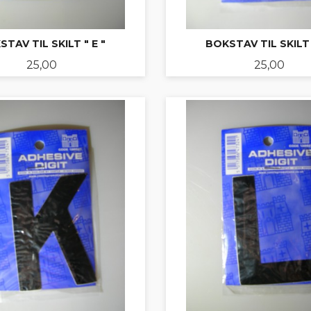
TAV TIL SKILT " E "
BOKSTAV TIL SKILT 
Pris
Pris
25,00
25,00
KJØP
KJØP