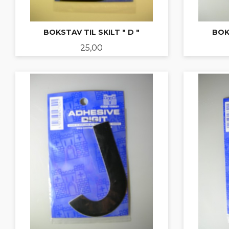
BOKSTAV TIL SKILT " D "
BOKS
Pris
25,00
KJØP