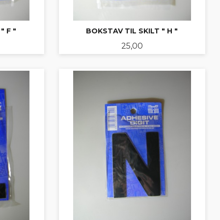
" F "
BOKSTAV TIL SKILT " H "
Pris
25,00
KJØP