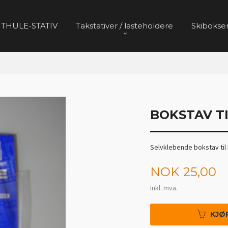
 THULE-STATIV
Takstativer / lasteholdere
Skibokser
BOKSTAV TIL
Selvklebende bokstav til b
Pris
NOK
25,00
inkl. mva.
KJØ