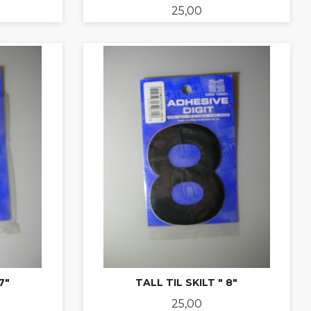
Pris
25,00
KJØP
7"
TALL TIL SKILT " 8"
Pris
25,00