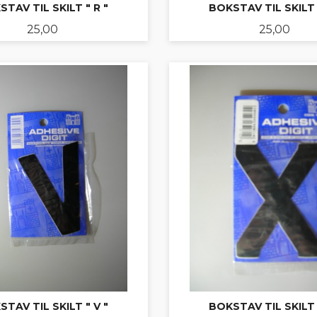
TAV TIL SKILT " R "
BOKSTAV TIL SKILT 
Pris
Pris
25,00
25,00
KJØP
KJØP
TAV TIL SKILT " V "
BOKSTAV TIL SKILT 