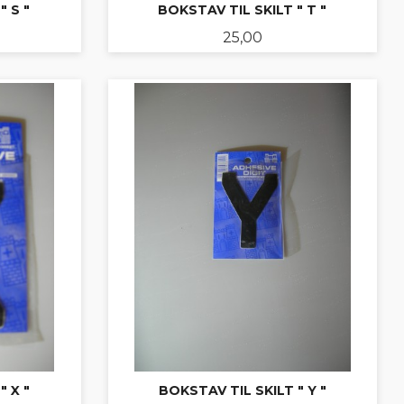
" S "
BOKSTAV TIL SKILT " T "
Pris
25,00
KJØP
" X "
BOKSTAV TIL SKILT " Y "