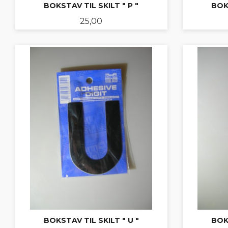
BOKSTAV TIL SKILT " P "
BOKS
Pris
25,00
KJØP
BOKSTAV TIL SKILT " U "
BOKS