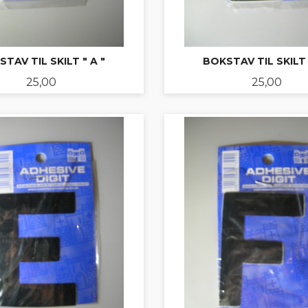
TAV TIL SKILT " A "
BOKSTAV TIL SKILT 
Pris
Pris
25,00
25,00
KJØP
LES MER