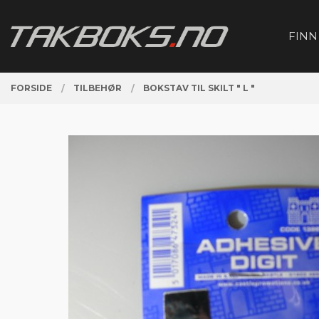
Gå
Lukk
PRODUKTER
til
FINN
innholdet
FORSIDE
TILBEHØR
BOKSTAV TIL SKILT " L "