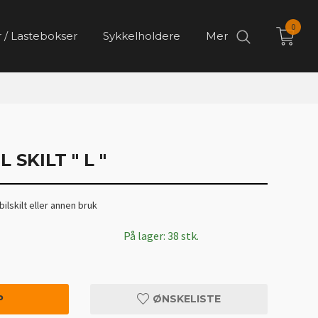
0
 / Lastebokser
Sykkelholdere
Mer
 SKILT " L "
ilskilt eller annen bruk
På lager: 38 stk.
P
ØNSKELISTE