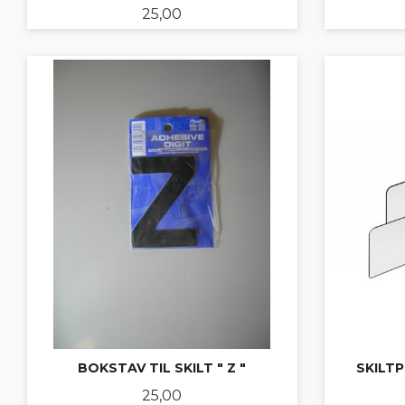
Pris
25,00
KJØP
BOKSTAV TIL SKILT " Z "
SKILTP
Pris
25,00