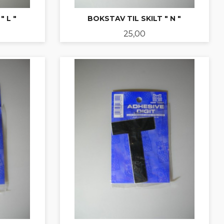
" L "
BOKSTAV TIL SKILT " N "
Pris
25,00
KJØP