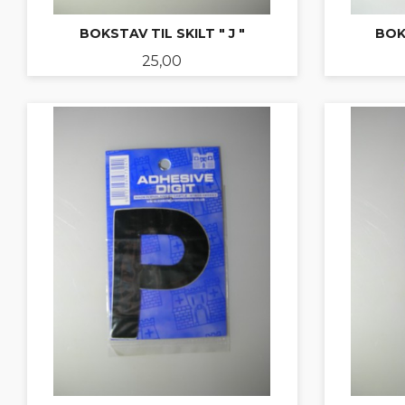
BOKSTAV TIL SKILT " J "
BOKS
Pris
25,00
KJØP