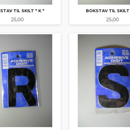
TAV TIL SKILT " K "
BOKSTAV TIL SKILT 
Pris
Pris
25,00
25,00
KJØP
KJØP