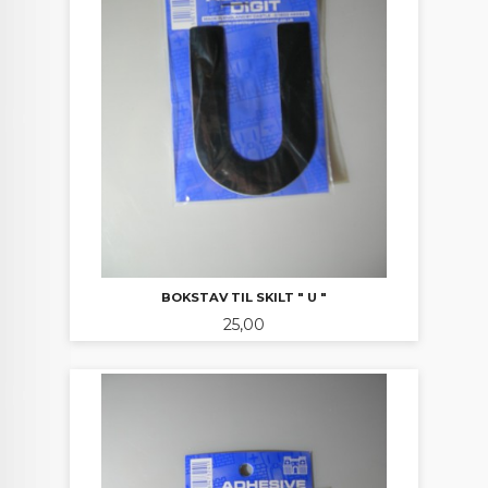
BOKSTAV TIL SKILT " U "
Pris
25,00