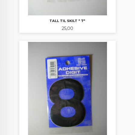
TALL TIL SKILT " 7"
Pris
25,00