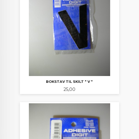
BOKSTAV TIL SKILT " V "
Pris
25,00