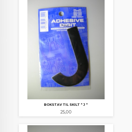
BOKSTAV TIL SKILT " J "
Pris
25,00