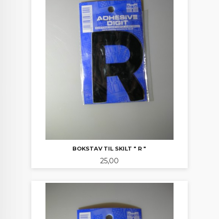
BOKSTAV TIL SKILT " R "
Pris
25,00