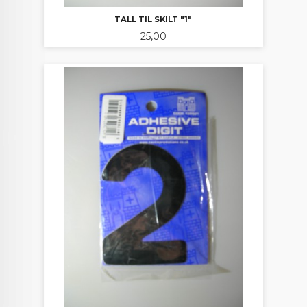
TALL TIL SKILT "1"
Pris
25,00