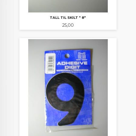
TALL TIL SKILT " 8"
Pris
25,00