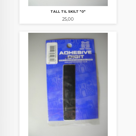
TALL TIL SKILT "0"
Pris
25,00