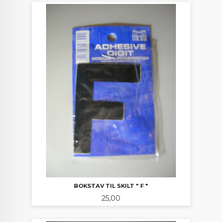
BOKSTAV TIL SKILT " F "
Pris
25,00