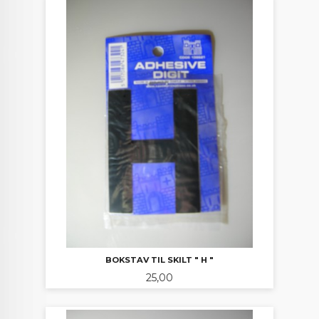
BOKSTAV TIL SKILT " H "
Pris
25,00