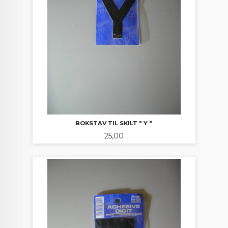
BOKSTAV TIL SKILT " Y "
Pris
25,00