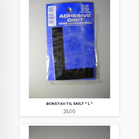
BOKSTAV TIL SKILT " L "
Pris
25,00