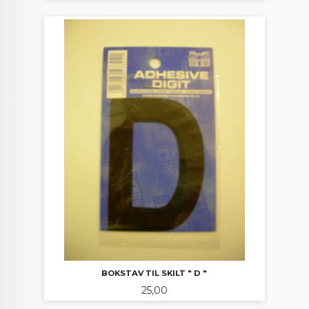
BOKSTAV TIL SKILT " D "
Pris
25,00