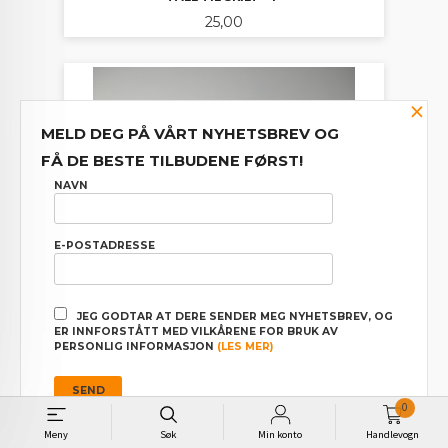
Pris
25,00
×
MELD DEG PÅ VÅRT NYHETSBREV OG
FÅ DE BESTE TILBUDENE FØRST!
NAVN
E-POSTADRESSE
JEG GODTAR AT DERE SENDER MEG NYHETSBREV, OG
ER INNFORSTÅTT MED VILKÅRENE FOR BRUK AV
PERSONLIG INFORMASJON
(LES MER)
0
TALL TIL SKILT "6"
Meny
Søk
Min konto
Handlevogn