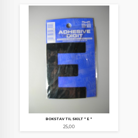
BOKSTAV TIL SKILT " E "
Pris
25,00