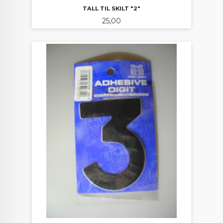
TALL TIL SKILT "2"
Pris
25,00