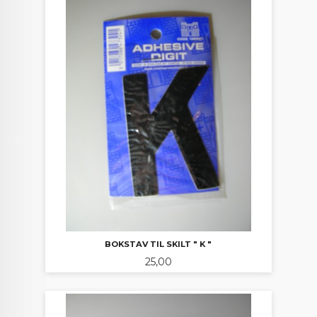
BOKSTAV TIL SKILT " K "
Pris
25,00