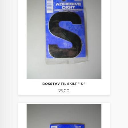
BOKSTAV TIL SKILT " S "
Pris
25,00