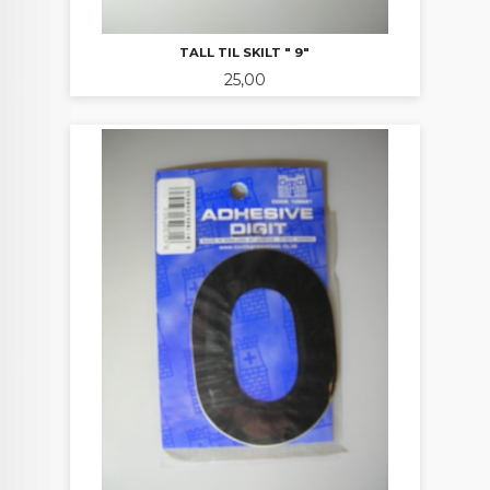
TALL TIL SKILT " 9"
Pris
25,00