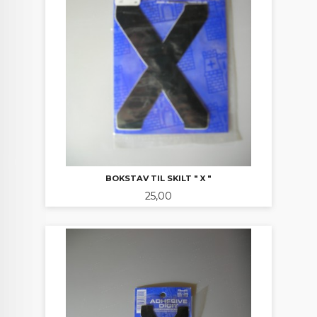
BOKSTAV TIL SKILT " X "
Pris
25,00