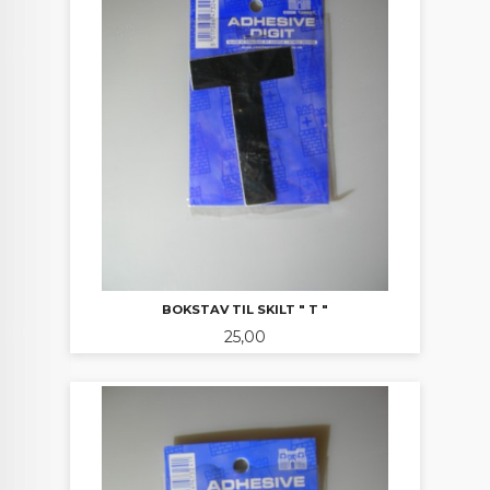
BOKSTAV TIL SKILT " T "
Pris
25,00