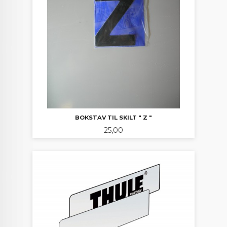
BOKSTAV TIL SKILT " Z "
Pris
25,00