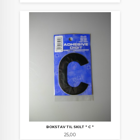
BOKSTAV TIL SKILT " C "
Pris
25,00