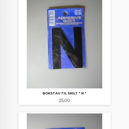
BOKSTAV TIL SKILT " N "
Pris
25,00