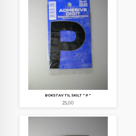
BOKSTAV TIL SKILT " P "
Pris
25,00