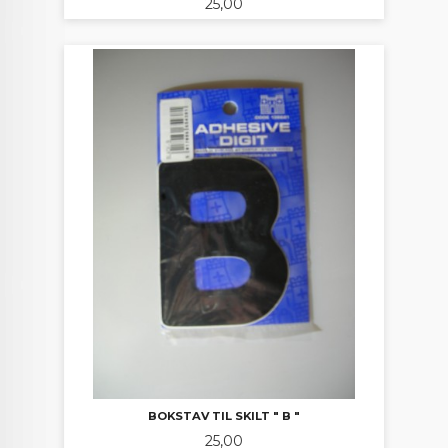
Pris
25,00
BOKSTAV TIL SKILT " B "
Pris
25,00