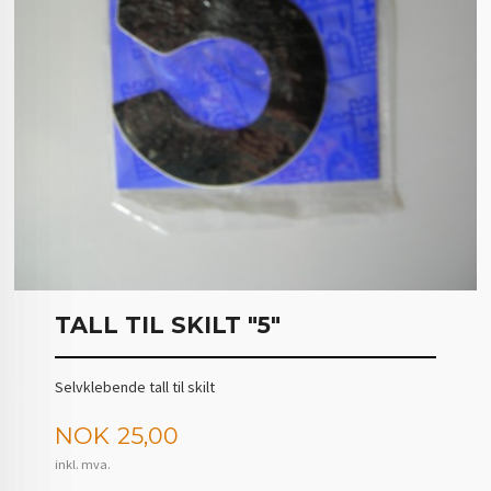
TALL TIL SKILT "5"
Selvklebende tall til skilt
Pris
NOK
25,00
inkl. mva.