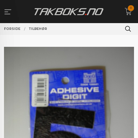
Gå
0
til
innholdet
FORSIDE
TILBEHØR